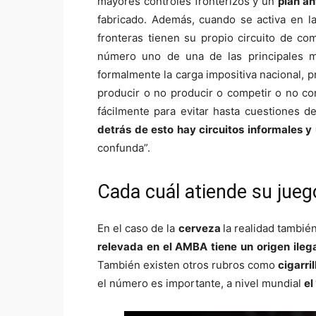
mayores controles fronterizos y un
plan a
fabricado. Además, cuando se activa en l
fronteras tienen su propio circuito de co
número uno de una de las principales ma
formalmente la carga impositiva nacional, 
producir o no producir o competir o no c
fácilmente para evitar hasta cuestiones d
detrás de esto hay circuitos informales y
confunda”.
Cada cuál atiende su jueg
En el caso de la
cerveza
la realidad tambié
relevada en el AMBA tiene un origen ileg
También existen otros rubros como
cigarri
el número es importante, a nivel mundial
el