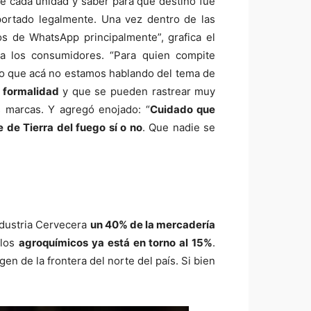
 de cada unidad y saber para qué destino fue
portado legalmente. Una vez dentro de las
os de WhatsApp principalmente”, grafica el
ra los consumidores. “Para quien compite
Ojo que acá no estamos hablando del tema de
 formalidad
y que se pueden rastrear muy
es marcas. Y agregó enojado: “
Cuidado que
 de Tierra del fuego sí o no
. Que nadie se
ndustria Cervecera
un 40% de la mercadería
 los
agroquímicos ya está en torno al 15%
.
en de la frontera del norte del país. Si bien