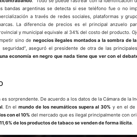
nticontrabando
. “Todo se puede rastrear con la identificación
as bandas argentinas se detecta si ese teléfono fue o no im
mercialización a través de redes sociales, plataformas y grup
rcas. La diferencia de precios es el principal anzuelo pa
provincial y municipal equivale al 34% del costo del producto. 
ompetir sino de
negocios ilegales montados a la sombra de la
e seguridad”, aseguró el presidente de otra de las principal
 una economía en negro que nada tiene que ver con el debate
o
n es sorprendente. De acuerdo a los datos de la Cámara de la I
al
. En el
mundo de los neumáticos supera al 30%
y en el de
llos con el 10%
del mercado que es ilegal principalmente con orig
 11,6% de los productos de tabaco se venden de forma ilícita
.