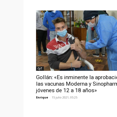
CyT
Gollán: «Es inminente la aprobac
las vacunas Moderna y Sinophar
jóvenes de 12 a 18 años»
Enrique
-
15 julio 2021, 05:25