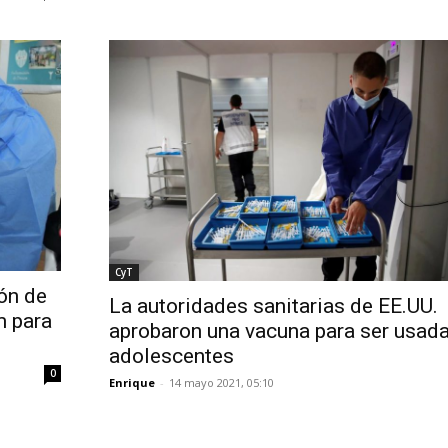
CyT
ión de
La autoridades sanitarias de EE.UU.
m para
aprobaron una vacuna para ser usada
adolescentes
0
Enrique
-
14 mayo 2021, 05:10