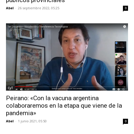
Abel
-
26 septiembre 2022, 05:25
0
CyT
Peirano: «Con la vacuna argentina
colaboraremos en la etapa que viene de la
pandemia»
Abel
-
1 junio 2021, 05:50
0