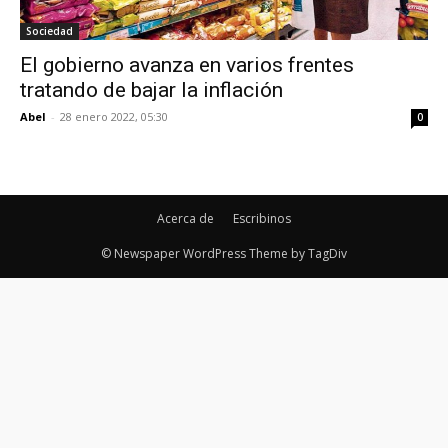
Sociedad
El gobierno avanza en varios frentes
tratando de bajar la inflación
Abel
-
28 enero 2022, 05:30
0
Acerca de
Escribinos
© Newspaper WordPress Theme by TagDiv