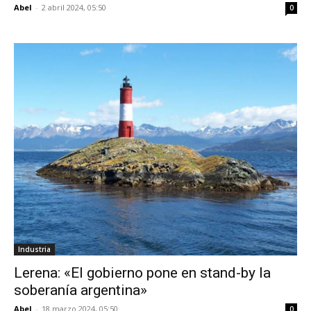
Abel
-
2 abril 2024, 05:50
0
Industria
Lerena: «El gobierno pone en stand-by la
soberanía argentina»
Abel
-
18 marzo 2024, 05:50
0