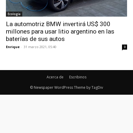
Ecología
La automotriz BMW invertirá US$ 300
millones para usar litio argentino en las
baterías de sus autos
Enrique
-
31 marzo 2021, 05:40
0
Acerca de
Escribinos
© Newspaper WordPress Theme by TagDiv