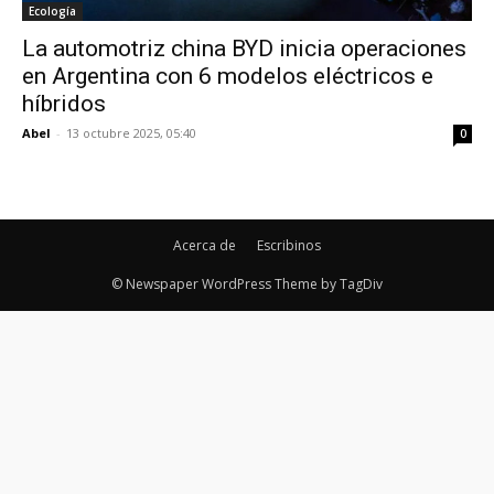
Ecología
La automotriz china BYD inicia operaciones
en Argentina con 6 modelos eléctricos e
híbridos
Abel
-
13 octubre 2025, 05:40
0
Acerca de
Escribinos
© Newspaper WordPress Theme by TagDiv