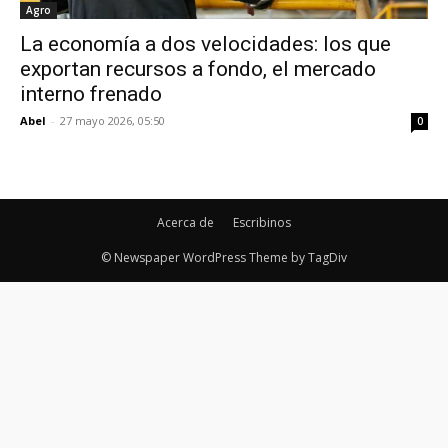
Agro
La economía a dos velocidades: los que
exportan recursos a fondo, el mercado
interno frenado
Abel
-
27 mayo 2026, 05:50
0
Acerca de
Escribinos
© Newspaper WordPress Theme by TagDiv