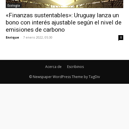
Ecología
«Finanzas sustentables»: Uruguay lanza un
bono con interés ajustable según el nivel de
emisiones de carbono
Enrique
-
7 enero 2022, 05:30
0
Acerca de
Escribinos
© Newspaper WordPress Theme by TagDiv