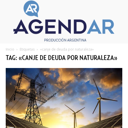
Inicio
Etiquetas
«canje de deuda por naturaleza»
TAG: «CANJE DE DEUDA POR NATURALEZA»