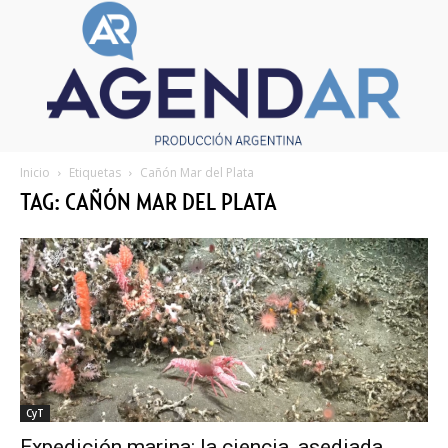
Inicio
Etiquetas
Cañón Mar del Plata
TAG: CAÑÓN MAR DEL PLATA
CyT
Expedición marina: la ciencia, asediada,