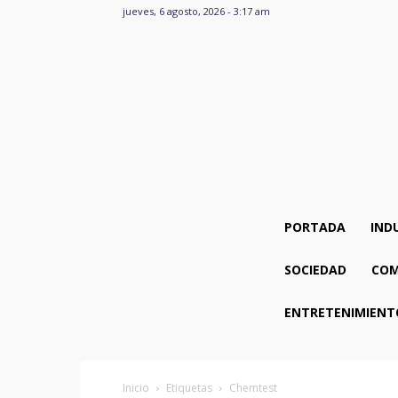
jueves, 6 agosto, 2026 - 3:17 am
PORTADA
IND
SOCIEDAD
COM
ENTRETENIMIENT
Inicio
Etiquetas
Chemtest