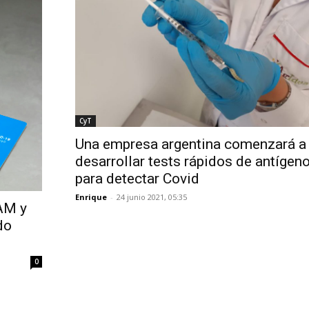
CyT
Una empresa argentina comenzará a
desarrollar tests rápidos de antígen
para detectar Covid
Enrique
-
24 junio 2021, 05:35
AM y
do
0