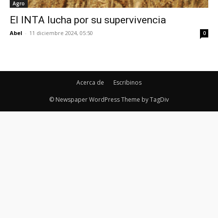
Agro
El INTA lucha por su supervivencia
Abel
-
11 diciembre 2024, 05:50
0
Acerca de
Escribinos
© Newspaper WordPress Theme by TagDiv