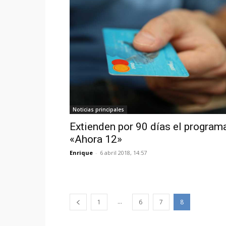
Noticias principales
Extienden por 90 días el program
«Ahora 12»
Enrique
-
6 abril 2018, 14:57
...
1
6
7
8