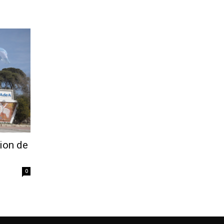
cion de
0