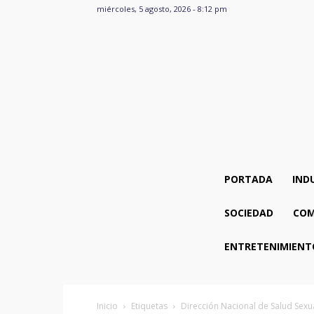
miércoles, 5 agosto, 2026 - 8:12 pm
PORTADA
IND
SOCIEDAD
COM
ENTRETENIMIENT
Inicio
Etiquetas
Dirección Nacional de Salud Sexu