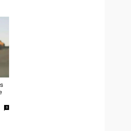
os
e
0