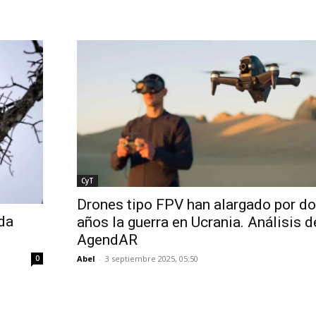
CyT
Drones tipo FPV han alargado por d
da
años la guerra en Ucrania. Análisis d
AgendAR
0
Abel
-
3 septiembre 2025, 05:50