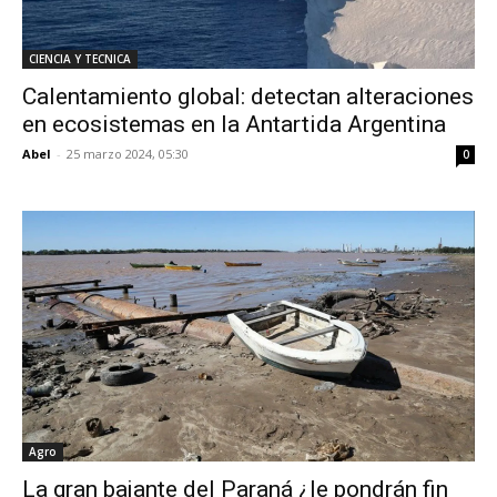
CIENCIA Y TECNICA
Calentamiento global: detectan alteraciones
en ecosistemas en la Antartida Argentina
Abel
-
25 marzo 2024, 05:30
0
Agro
La gran bajante del Paraná ¿le pondrán fin