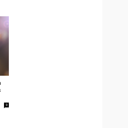
a
s
0