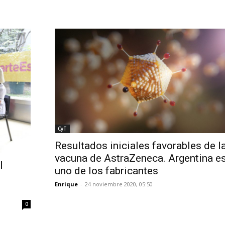
CyT
Resultados iniciales favorables de l
vacuna de AstraZeneca. Argentina e
l
uno de los fabricantes
Enrique
-
24 noviembre 2020, 05:50
0