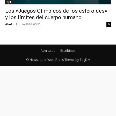
CyT
Los «Juegos Olímpicos de los esteroides»
y los límites del cuerpo humano
Abel
-
1 junio 2026, 05:50
0
Acerca de
Escribinos
© Newspaper WordPress Theme by TagDiv