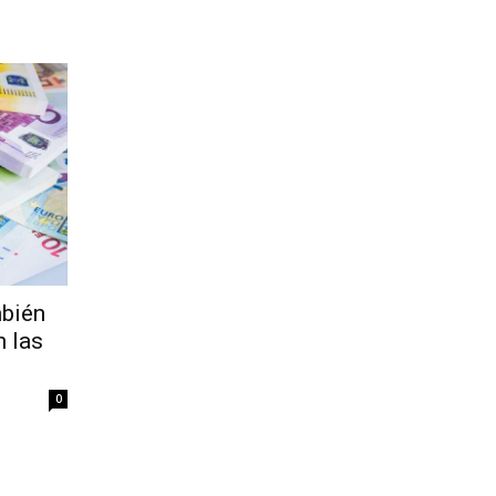
mbién
n las
0