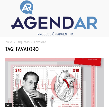
Inicio
Etiquetas
Favaloro
TAG: FAVALORO
CyT