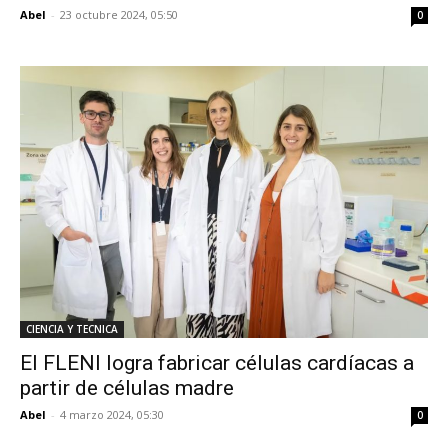
Abel
-
23 octubre 2024, 05:50
0
CIENCIA Y TECNICA
El FLENI logra fabricar células cardíacas a
partir de células madre
Abel
-
4 marzo 2024, 05:30
0