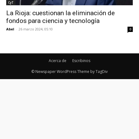
CyT
La Rioja: cuestionan la eliminación de
fondos para ciencia y tecnología
Abel
-
26 marzo 2024, 05:10
0
Acerca de
Escribinos
© Newspaper WordPress Theme by TagDiv