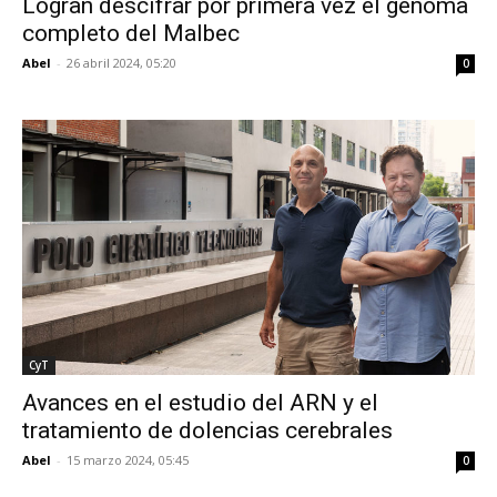
Logran descifrar por primera vez el genoma
completo del Malbec
Abel
-
26 abril 2024, 05:20
0
CyT
Avances en el estudio del ARN y el
tratamiento de dolencias cerebrales
Abel
-
15 marzo 2024, 05:45
0