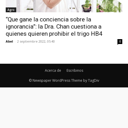
Agro
“Que gane la conciencia sobre la
ignorancia”: la Dra. Chan cuestiona a
quienes quieren prohibir el trigo HB4
Abel
-
2 septiembre 2022, 05:40
0
Acerca de
Escribinos
© Newspaper WordPress Theme by TagDiv