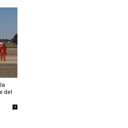
la
e del
0