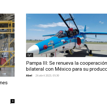
CyT
Pampa III: Se renueva la cooperació
bilateral con México para su produc
Abel
-
26 abril 2023, 05:30
ones
0