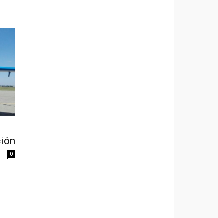
n
ción
0