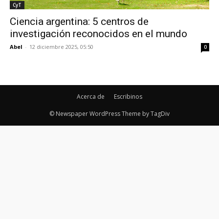
CyT
Ciencia argentina: 5 centros de
investigación reconocidos en el mundo
Abel
-
12 diciembre 2025, 05:50
0
Acerca de
Escribinos
© Newspaper WordPress Theme by TagDiv