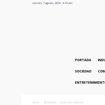
viernes, 7 agosto, 2026 - 4:13 am
PORTADA
IND
SOCIEDAD
COM
ENTRETENIMIENT
Inicio
Etiquetas
José Luis Antúnez