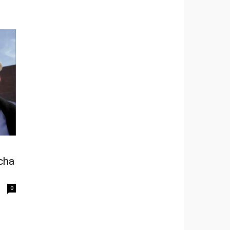
cha
0