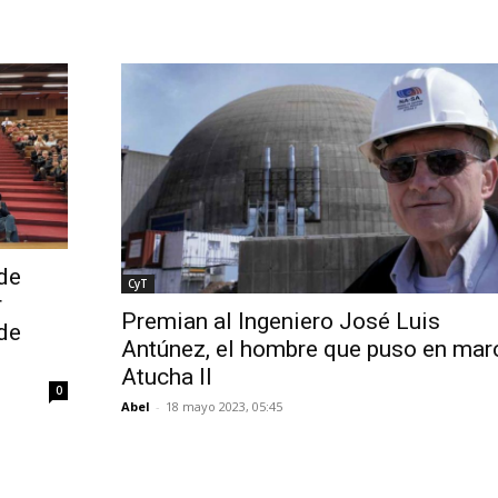
 de
CyT
r
Premian al Ingeniero José Luis
de
Antúnez, el hombre que puso en mar
Atucha II
0
Abel
-
18 mayo 2023, 05:45