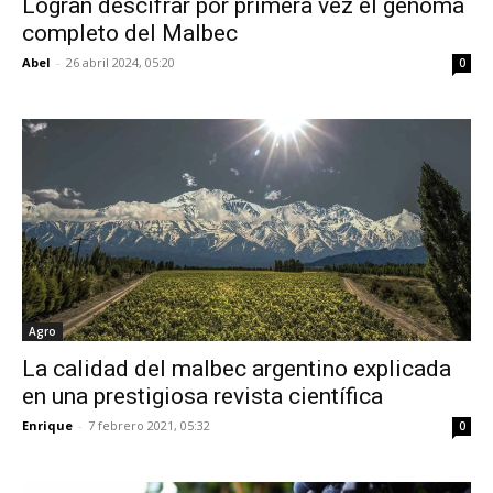
Logran descifrar por primera vez el genoma
completo del Malbec
Abel
-
26 abril 2024, 05:20
0
Agro
La calidad del malbec argentino explicada
en una prestigiosa revista científica
Enrique
-
7 febrero 2021, 05:32
0