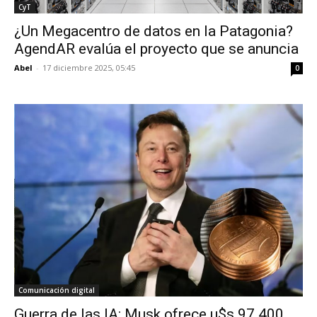
CyT
¿Un Megacentro de datos en la Patagonia?
AgendAR evalúa el proyecto que se anuncia
Abel
-
17 diciembre 2025, 05:45
0
Comunicación digital
Guerra de las IA: Musk ofrece u$s 97.400