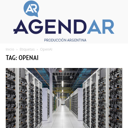
Inicio
Etiquetas
OpenAI
TAG: OPENAI