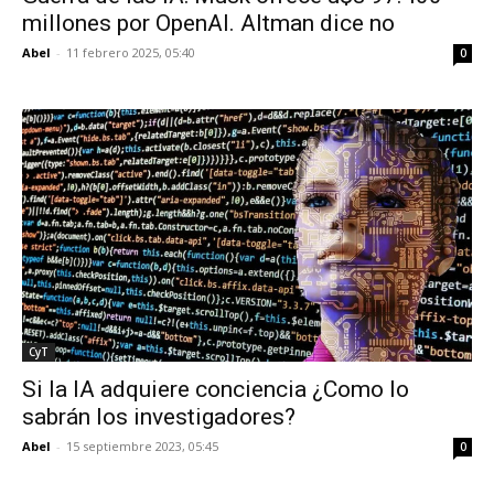
millones por OpenAI. Altman dice no
Abel
-
11 febrero 2025, 05:40
0
CyT
Si la IA adquiere conciencia ¿Como lo
sabrán los investigadores?
Abel
-
15 septiembre 2023, 05:45
0