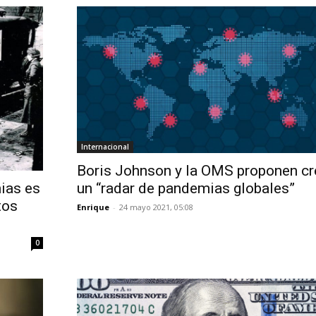
Internacional
Boris Johnson y la OMS proponen cr
ias es
un “radar de pandemias globales”
tos
Enrique
-
24 mayo 2021, 05:08
0