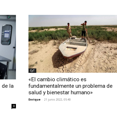
CyT
«El cambio climático es
fundamentalmente un problema de
 de la
salud y bienestar humano»
Enrique
-
21 junio 2022, 05:40
0