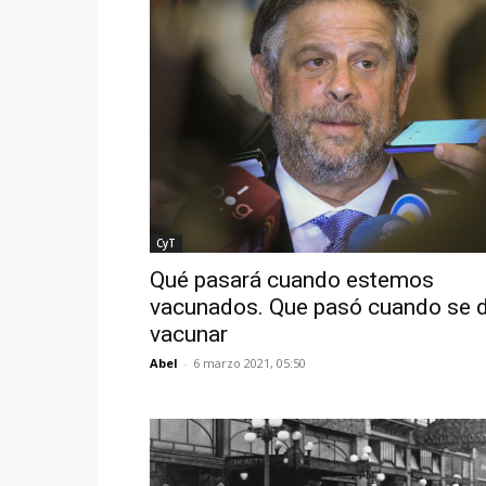
CyT
Qué pasará cuando estemos
vacunados. Que pasó cuando se d
vacunar
Abel
-
6 marzo 2021, 05:50