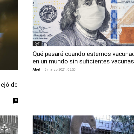
CyT
Qué pasará cuando estemos vacuna
en un mundo sin suficientes vacunas
Abel
-
5 marzo 2021, 05:50
ejó de
0