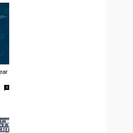
ear
0