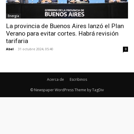
Energía
La provincia de Buenos Aires lanzó el Plan
Verano para evitar cortes. Habrá revisión
tarifaria
Abel
-
31 octubre 2024, 05:40
0
Acerca de
Escribinos
© Newspaper WordPress Theme by TagDiv