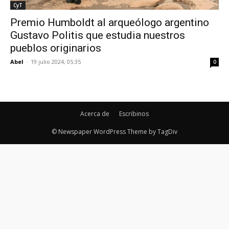
CyT
Premio Humboldt al arqueólogo argentino
Gustavo Politis que estudia nuestros
pueblos originarios
Abel
-
19 julio 2024, 05:35
0
Acerca de
Escribinos
© Newspaper WordPress Theme by TagDiv