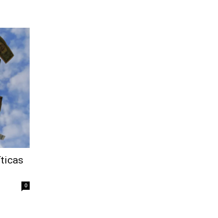
íticas
0