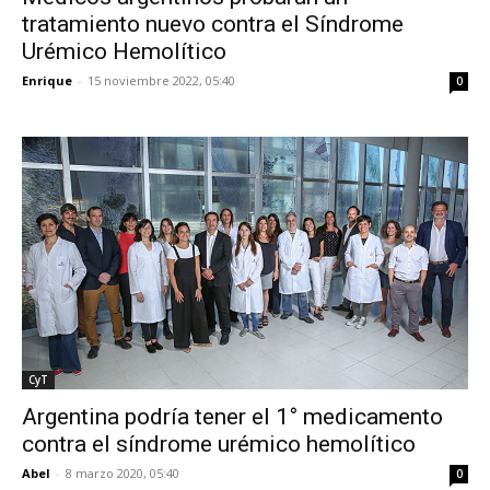
tratamiento nuevo contra el Síndrome
Urémico Hemolítico
Enrique
-
15 noviembre 2022, 05:40
0
CyT
Argentina podría tener el 1° medicamento
contra el síndrome urémico hemolítico
Abel
-
8 marzo 2020, 05:40
0