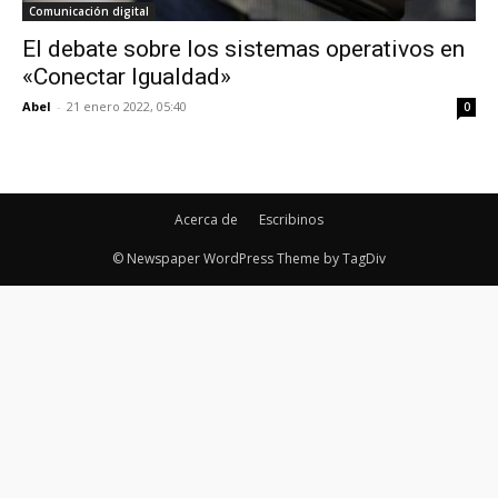
Comunicación digital
El debate sobre los sistemas operativos en
«Conectar Igualdad»
Abel
-
21 enero 2022, 05:40
0
Acerca de
Escribinos
© Newspaper WordPress Theme by TagDiv