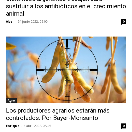
sustituir a los antibióticos en el crecimiento
animal
Abel
-
24 junio 2022, 05:00
0
Agro
Los productores agrarios estarán más
controlados. Por Bayer-Monsanto
Enrique
-
6 abril 2022, 05:45
0