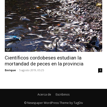
CyT
Científicos cordobeses estudian la
mortandad de peces en la provincia
Enrique
-
5 agosto 2019, 05:25
0
Acerca de
Escribinos
© Newspaper WordPress Theme by TagDiv