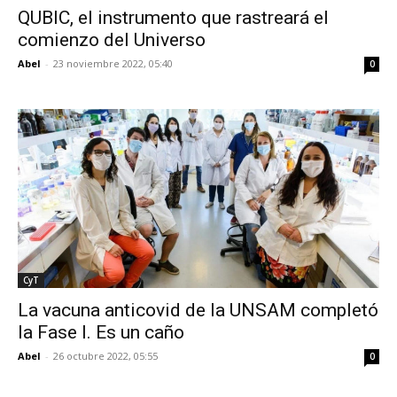
QUBIC, el instrumento que rastreará el
comienzo del Universo
Abel
-
23 noviembre 2022, 05:40
0
CyT
La vacuna anticovid de la UNSAM completó
la Fase I. Es un caño
Abel
-
26 octubre 2022, 05:55
0