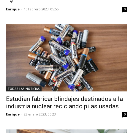
19
Enrique
-
15 febrero 2023, 05:55
0
TODAS LAS NOTICIAS
Estudian fabricar blindajes destinados a la
industria nuclear reciclando pilas usadas
Enrique
-
23 enero 2023, 05:23
0