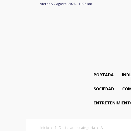
viernes, 7 agosto, 2026 - 11:25 am
PORTADA
IND
SOCIEDAD
COM
ENTRETENIMIENT
Inicio
1- Destacadas categoria
A