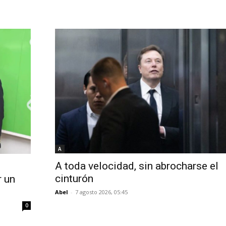
A
A toda velocidad, sin abrocharse el
cinturón
r un
Abel
-
7 agosto 2026, 05:45
0