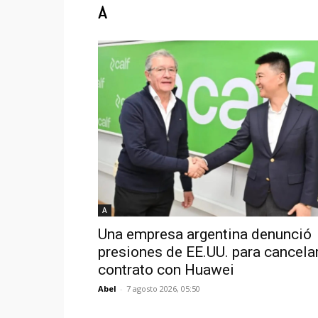
A
A
Una empresa argentina denunció
presiones de EE.UU. para cancela
contrato con Huawei
Abel
-
7 agosto 2026, 05:50