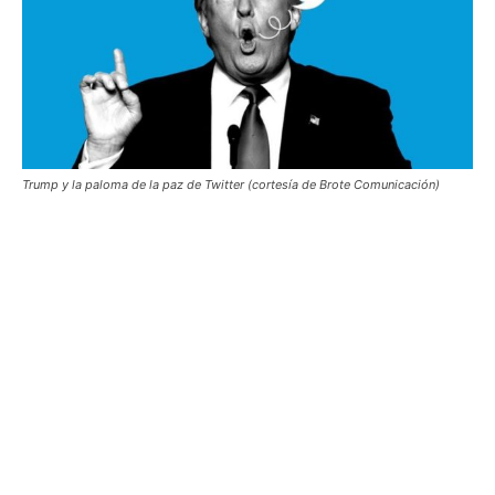
Trump y la paloma de la paz de Twitter (cortesía de Brote Comunicación)