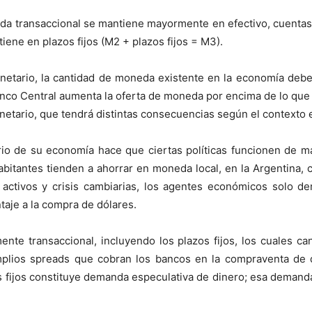
a transaccional se mantiene mayormente en efectivo, cuentas 
ene en plazos fijos (M2 + plazos fijos = M3).
netario, la cantidad de moneda existente en la economía debe
nco Central aumenta la oferta de moneda por encima de lo que
netario, que tendrá distintas consecuencias según el contexto
ario de su economía hace que ciertas políticas funcionen de m
abitantes tienden a ahorrar en moneda local, en la Argentina,
 de activos y crisis cambiarias, los agentes económicos solo 
taje a la compra de dólares.
e transaccional, incluyendo los plazos fijos, los cuales ca
mplios spreads que cobran los bancos en la compraventa de di
s fijos constituye demanda especulativa de dinero; esa demanda