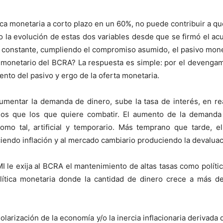
ica monetaria a corto plazo en un 60%, no puede contribuir a q
ndo la evolución de estas dos variables desde que se firmó el a
 constante, cumpliendo el compromiso asumido, el pasivo monet
 monetario del BCRA? La respuesta es simple: por el devengam
ento del pasivo y ergo de la oferta monetaria.
umentar la demanda de dinero, sube la tasa de interés, en re
os que los que quiere combatir. El aumento de la demanda
como tal, artificial y temporario. Más temprano que tarde, 
endo inflación y al mercado cambiario produciendo la devaluac
 le exija al BCRA el mantenimiento de altas tasas como política 
olítica monetaria donde la cantidad de dinero crece a más 
 dolarización de la economía y/o la inercia inflacionaria derivada