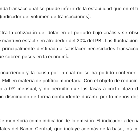
nda transaccional se puede inferir de la estabilidad que en el 
 (indicador del volumen de transacciones).
tra la cotización del dólar en el periodo bajo análisis se ob
 mantuvo estable en alrededor del 20% del PBI. Las fluctuacion
 principalmente destinada a satisfacer necesidades transacci
ue sobren pesos en la economía.
curriendo y la causa por la cual no se ha podido contener l
el FMI en materia de política monetaria. Con el objeto de reduc
ria a 0% mensual, y no permitir que las tasas a corto plaz
ayan disminuido de forma contundente durante por lo menos d
ase monetaria como indicador de la emisión. El indicador adec
otales del Banco Central, que incluye además de la base, los i