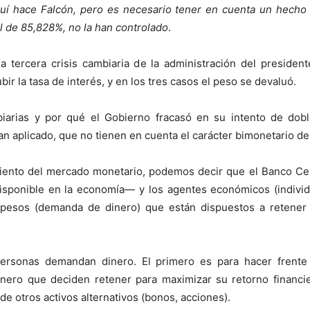
uí hace Falcón, pero es necesario tener en cuenta un hecho i
l de 85,828%, no la han controlado
.
tercera crisis cambiaria de la administración del presidente
bir la tasa de interés, y en los tres casos el peso se devaluó.
iarias y por qué el Gobierno fracasó en su intento de dobl
an aplicado, que no tienen en cuenta el carácter bimonetario d
iento del mercado monetario, podemos decir que el Banco Cent
disponible en la economía— y los agentes económicos (indivi
e pesos (demanda de dinero) que están dispuestos a retener e
personas demandan dinero. El primero es para hacer frente
 dinero que deciden retener para maximizar su retorno financ
de otros activos alternativos (bonos, acciones).