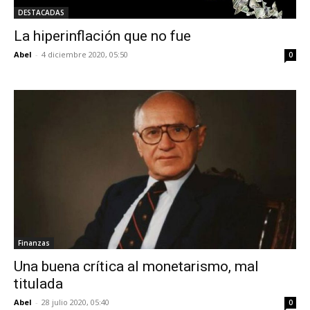
DESTACADAS
La hiperinflación que no fue
Abel
-
4 diciembre 2020, 05:50
0
Finanzas
Una buena crítica al monetarismo, mal
titulada
Abel
-
28 julio 2020, 05:40
0