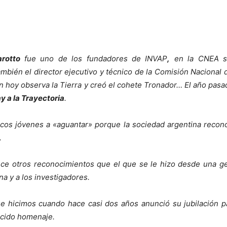
arotto
fue uno de los fundadores de INVAP
,
en la CNEA su 
también el director ejecutivo y técnico de la Comisión Nacional
aún hoy observa la Tierra y creó el cohete Tronador… El año pa
 a la Trayectoria
.
íficos jóvenes a «aguantar» porque la sociedad argentina recono
.
 otros reconocimientos que el que se le hizo desde una ges
na y a los investigadores.
 hicimos cuando hace casi dos años anunció su jubilación par
ecido homenaje.