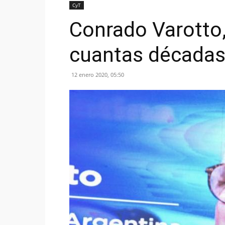
CyT
Conrado Varotto,
cuantas década
12 enero 2020, 05:50