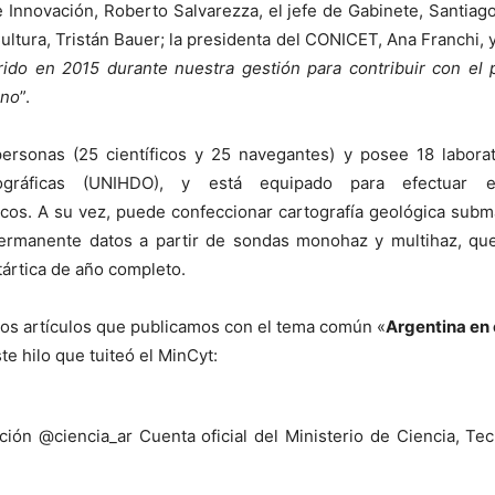
e Innovación, Roberto Salvarezza, el jefe de Gabinete, Santiago
ultura, Tristán Bauer; la presidenta del CONICET, Ana Franchi, y
rido en 2015 durante nuestra gestión para contribuir con el 
ino
”.
personas (25 científicos y 25 navegantes) y posee 18 labor
nográficas (UNIHDO), y está equipado para efectuar es
cos. A su vez, puede confeccionar cartografía geológica subm
ermanente datos a partir de sondas monohaz y multihaz, qu
ártica de año completo.
los artículos que publicamos con el tema común «
Argentina en 
e hilo que tuiteó el MinCyt:
ción @ciencia_ar Cuenta oficial del Ministerio de Ciencia, Tec