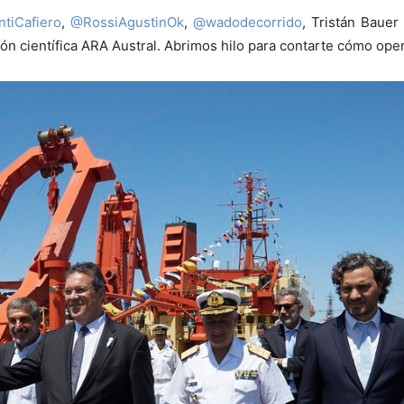
tiCafiero
,
@RossiAgustinOk
,
@wadodecorrido
, Tristán Bauer
ión científica ARA Austral. Abrimos hilo para contarte cómo oper