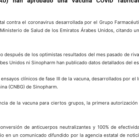
EAU) han aprobado una vacuna COVID fabrica
l contra el coronavirus desarrollada por el Grupo Farmacéut
 Ministerio de Salud de los Emiratos Árabes Unidos, citando un 
co después de los optimistas resultados del mes pasado de riva
rabes Unidos ni Sinopharm han publicado datos detallados del e
s ensayos clínicos de fase III de la vacuna, desarrollados por el
hina (CNBG) de Sinopharm.
ia de la vacuna para ciertos grupos, la primera autorización
conversión de anticuerpos neutralizantes y 100% de efectivi
rio en un comunicado difundido por la agencia estatal de notic