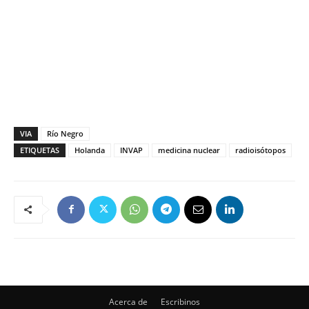
VIA
Río Negro
ETIQUETAS
Holanda
INVAP
medicina nuclear
radioisótopos
Acerca de
Escribinos