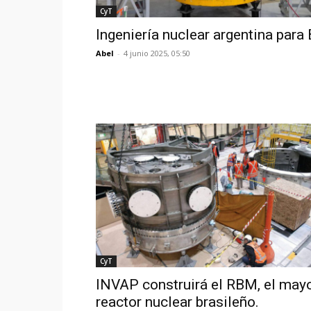
CyT
Ingeniería nuclear argentina para 
Abel
-
4 junio 2025, 05:50
CyT
INVAP construirá el RBM, el may
reactor nuclear brasileño.