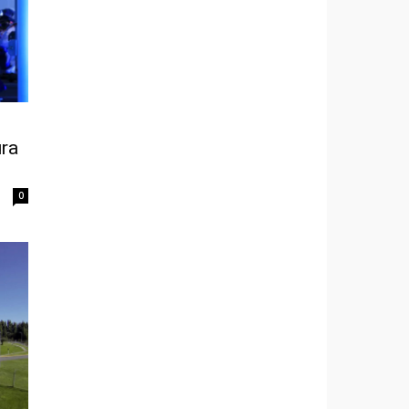
ura
0