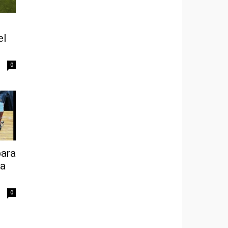
el
0
para
ja
0