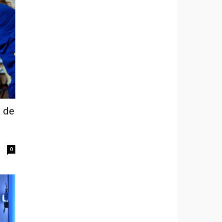
a de
0