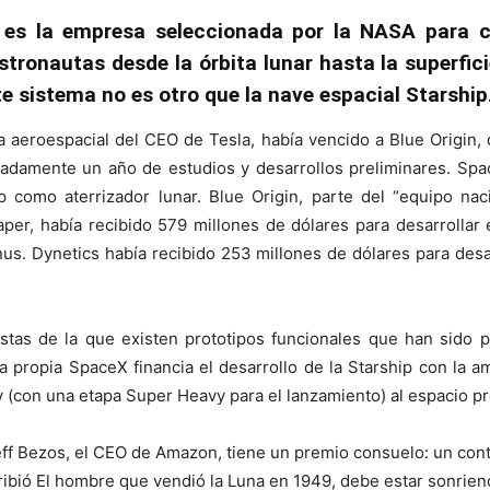
es la empresa seleccionada por la NASA para co
tronautas desde la órbita lunar hasta la superfici
te sistema no es otro que la nave espacial Starship
aeroespacial del CEO de Tesla, había vencido a Blue Origin, d
adamente un año de estudios y desarrollos preliminares. Spa
p como aterrizador lunar. Blue Origin, parte del “equipo naci
r, había recibido 579 millones de dólares para desarrollar 
s. Dynetics había recibido 253 millones de dólares para desa
estas de la que existen prototipos funcionales que han sido
a propia SpaceX financia el desarrollo de la Starship con la a
 y (con una etapa Super Heavy para el lanzamiento) al espacio pr
eff Bezos, el CEO de Amazon, tiene un premio consuelo: un cont
ribió El hombre que vendió la Luna en 1949, debe estar sonrien