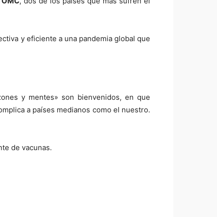
la OMC
, dos de los países que más sufren el
ctiva y eficiente a una pandemia global que
azones y mentes» son bienvenidos, en que
complica a países medianos como el nuestro.
nte de vacunas.