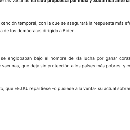
de las vacunas
ha sido propuesta por India y Sudáfrica ante 
exención temporal, con la que se asegurará la respuesta más efe
ta de los demócratas dirigida a Biden.
a se englobaban bajo el nombre de «la lucha por ganar cor
 vacunas, que deja sin protección a los países más pobres, y 
o, que EE.UU. repartiese -o pusiese a la venta- su actual sobra