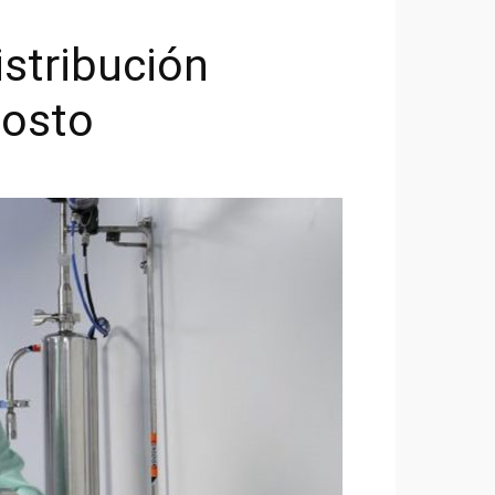
istribución
costo