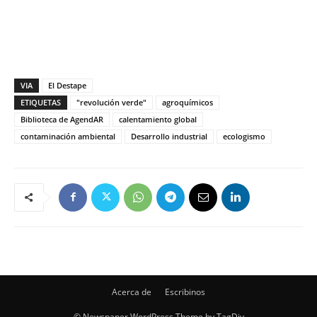
VIA
El Destape
ETIQUETAS
"revolución verde"
agroquímicos
Biblioteca de AgendAR
calentamiento global
contaminación ambiental
Desarrollo industrial
ecologismo
Acerca de
Escribinos
© Newspaper WordPress Theme by TagDiv